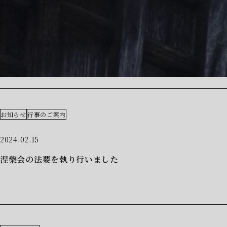
2024.03.05
大般若祈祷会を執り行いました
お知らせ
行事のご案内
2024.02.15
涅槃会の法要を執り行いました