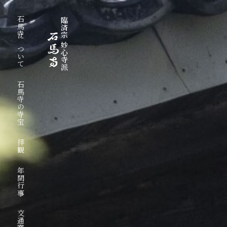
石馬寺について
臨済宗 妙心寺派
石馬寺の寺宝
拝観
年間行事
交通案内