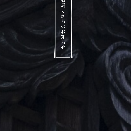
馬
寺
か
ら
の
お
知
ら
せ