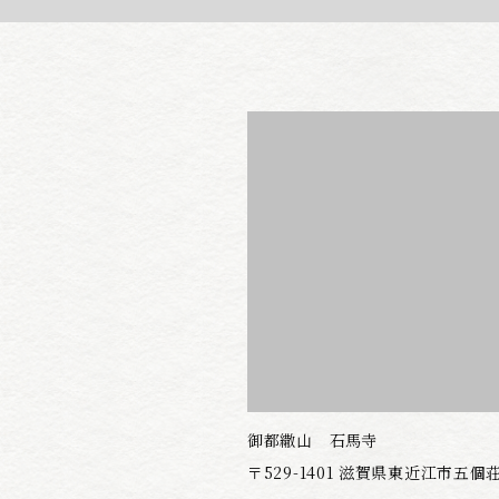
御都繖山 石馬寺
〒529-1401
滋賀県東近江市五個荘