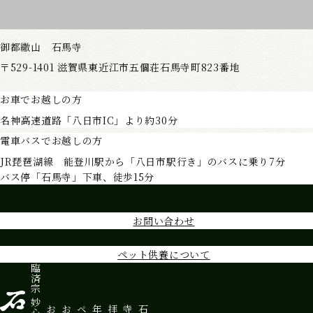
御都繖山 石馬寺
〒529-1401
滋賀県東近江市五個荘石馬寺町823番地
お車でお越しの方
名神高速道路「八日市IC」より約30分
電車バスでお越しの方
JR琵琶湖線 能登川駅から「八日市駅行き」のバスに乗り7分
バス停「石馬寺」下車、徒歩15分
お問い合わせ
ペット供養について
臨済宗 妙心寺派