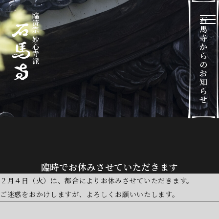
臨済宗 妙心寺派
石
メ
馬
寺
か
ら
の
お
知
ら
せ
臨時でお休みさせていただきます
２月４日（火）は、都合によりお休みさせていただきます。
ご迷惑をおかけしますが、よろしくお願いいたします。