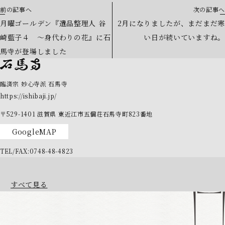
前の記事へ
次の記事へ
月曜ゴールデン『遺品整理人 谷
2月になりましたが、まだまだ寒
崎藍子４ ～身代わりの花』に石
い日が続いていますね。
馬寺が登場しました
臨済宗 妙心寺派 石馬寺
https://ishibaji.jp/
〒529-1401
滋賀県
東近江市五個荘石馬寺町823番地
GoogleMAP
TEL/FAX:0748-48-4823
すべて見る