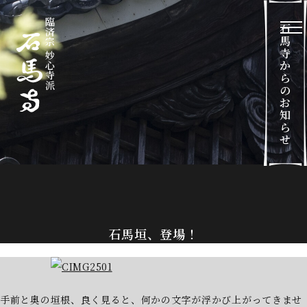
臨済宗 妙心寺派
石
メ
馬
寺
か
ら
の
お
知
ら
せ
石馬垣、登場！
手前と奥の垣根、良く見ると、何かの文字が浮かび上がってきませ