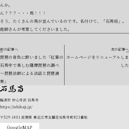
んか。
ん？？？・・・馬！！！
そう、たくさんの馬が並んでいるのです。名付けて、「石馬垣」。
庭師さんが考案してくださいました。
前の記事へ
次の記事へ
琵琶の音色に酔いました「紅葉の
ホームページをリニューアルしま
石馬寺で楽しむ薩摩琵琶の調べ
した
～琵琶法師による法話と琵琶演
奏」
臨済宗 妙心寺派 石馬寺
https://ishibaji.jp/
〒529-1401
滋賀県
東近江市五個荘石馬寺町823番地
GoogleMAP